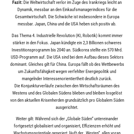
Fazit:
Die Weltwirtschaft verlor im Zuge des Irankriegs leicht an
Dynamik, messbar an den Einkaufsmanagerindices für die
Gesamtwirtschaft. Die Schwäche ist insbesondere in Europa
messbar. Japan, China und die USA heben sich positiv ab.
Das Thema 4. Industrielle Revolution (KI, Robotik) kommt immer
stärker in den Fokus. Japan kündigte ein 2,3 Billionen schweres
Investitionsprogramm bis 2040 an. Südkorea stellte ein 570 Mrd.
USD-Programm auf. Die USA sind bei dem Aufbau dieses Sektors
dominant. Gleiches gilt für China. Europa fällt ob des Wettbewerbs
um Zukunftsfähigkeit wegen verfehlter Energiepolitik und
mangelnder Interessenorientiertheit deutlich zurück.
Die Konjunkturverläufe zwischen den Wirtschaftsräumen des
Westens und des Globalen Südens blieben und bleiben losgelöst
von den aktuellen Krisenherden grundsätzlich pro Globalem Süden
ausgerichtet.
Weiter gilt: Während sich der „Globale Süden“ untereinander
fortgesetzt globalisiert und organisiert, Effizienzen erhöht und
Wachstumspotentiale generiert, läuft der „Westen“, allen voran