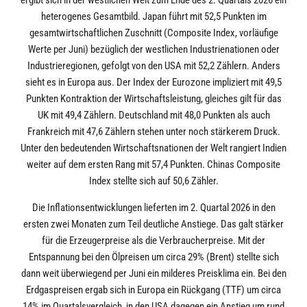
ergibt sich in der westlichen Welt zum Ende des 2. Quartals 2026 ein
heterogenes Gesamtbild. Japan führt mit 52,5 Punkten im
gesamtwirtschaftlichen Zuschnitt (Composite Index, vorläufige
Werte per Juni) bezüglich der westlichen Industrienationen oder
Industrieregionen, gefolgt von den USA mit 52,2 Zählern. Anders
sieht es in Europa aus. Der Index der Eurozone impliziert mit 49,5
Punkten Kontraktion der Wirtschaftsleistung, gleiches gilt für das
UK mit 49,4 Zählern. Deutschland mit 48,0 Punkten als auch
Frankreich mit 47,6 Zählern stehen unter noch stärkerem Druck.
Unter den bedeutenden Wirtschaftsnationen der Welt rangiert Indien
weiter auf dem ersten Rang mit 57,4 Punkten. Chinas Composite
Index stellte sich auf 50,6 Zähler.
Die Inflationsentwicklungen lieferten im 2. Quartal 2026 in den
ersten zwei Monaten zum Teil deutliche Anstiege. Das galt stärker
für die Erzeugerpreise als die Verbraucherpreise. Mit der
Entspannung bei den Ölpreisen um circa 29% (Brent) stellte sich
dann weit überwiegend per Juni ein milderes Preisklima ein. Bei den
Erdgaspreisen ergab sich in Europa ein Rückgang (TTF) um circa
14% im Quartalsvergleich, in den USA dagegen ein Anstieg um rund