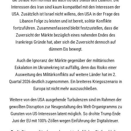
die Straße von Hormus als auch ob des Status des Libanon. Die
Interessen des Iran sind kaum kompatibel mit den Interessen der
USA. Zusätzlich ist Israel nicht willens, den USA in der Frage des
Libanon Folge zu leisten und ist bereit, solitär Konflikte
fortzuführen. Zusammenfassend bleibt festzustellen, dass die
Zuversicht der Märkte bezüglich eines nahenden Endes des
Irankriegs Gründe hat, aber sich die Zuversicht dennoch auf
dünnem Eis bewegt.
Auch die Ignoranz der Märkte gegenüber der militärischen
Eskalation im Ukrainekrieg ist auffällig, denn das Risiko einer
Ausweitung des Militärkonflikts auf weitere Länder hat im 2.
Quartal 2026 deutlich zugenommen. Ein breiteres Kriegsszenario in
Europa ist nicht mehr auszuschließen.
Weitere von den USA ausgehende Turbulenzen sind im Rahmen der
gewollten Disruption zur Neugestaltung des Welt-Organigramms zu
Gunsten von US-Interessen latent möglich. So drohte Trump Ende
Juni der EU mit 100%-Zöllen wegen Einführung der Digitalsteuer.