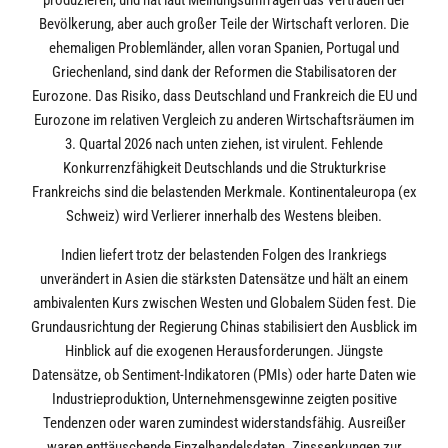
produzieren, und hat laut Meinungsumfragen das Vertrauen der
Bevölkerung, aber auch großer Teile der Wirtschaft verloren. Die
ehemaligen Problemländer, allen voran Spanien, Portugal und
Griechenland, sind dank der Reformen die Stabilisatoren der
Eurozone. Das Risiko, dass Deutschland und Frankreich die EU und
Eurozone im relativen Vergleich zu anderen Wirtschaftsräumen im
3. Quartal 2026 nach unten ziehen, ist virulent. Fehlende
Konkurrenzfähigkeit Deutschlands und die Strukturkrise
Frankreichs sind die belastenden Merkmale. Kontinentaleuropa (ex
Schweiz) wird Verlierer innerhalb des Westens bleiben.
Indien liefert trotz der belastenden Folgen des Irankriegs
unverändert in Asien die stärksten Datensätze und hält an einem
ambivalenten Kurs zwischen Westen und Globalem Süden fest. Die
Grundausrichtung der Regierung Chinas stabilisiert den Ausblick im
Hinblick auf die exogenen Herausforderungen. Jüngste
Datensätze, ob Sentiment-Indikatoren (PMIs) oder harte Daten wie
Industrieproduktion, Unternehmensgewinne zeigten positive
Tendenzen oder waren zumindest widerstandsfähig. Ausreißer
waren enttäuschende Einzelhandelsdaten. Zinssenkungen zur