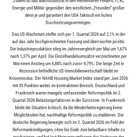
Zudem ist das Machtsubstrat in den elementaren Feldern, IT, KI,
Energie und Militär gegenüber den westlichen „Freunden“ größer
denn je und garantiert den USA faktisch ein hohes
Durchsetzungsvermögen.
Das US-Wachstum stellte sich per 1. Quartal 2026 auf 2,1% in der
auf das Jahr hochgerechneten Fassung und überraschte positiv.
Die Industrieproduktion stieg im Jahresvergleich per Mai um 1,67%
nach 1,37% per April. Die Einzelhandelsumsätze verzeichneten per
Mai einen Anstieg um 6,88% nach zuvor 4,79%. Die lange Zeit in
Rezession befindliche US-Immobilienwirtschaft bleibt im
Krisenmodus. Der NAHB Housing Market Index stand per Juni 2026
mit 35 Punkten weiter im kontraktiven Bereich. Deutschland und
Frankreich waren mangels umfassender Reformpolitik im 2.
Quartal 2026 Belastungsfaktoren in der Eurozone. In Frankreich
bleibt die Situation kritisch, da die Minderheitsregierung keine
Möglichkeiten hat, nachhaltige Reformpolitik zu etablieren. Die
deutsche Regierung bewegte sich im 2. Quartal 2026 im Feld der
Reformankündigungen, ohne bis Ende Juni belastbare Inhalte zu