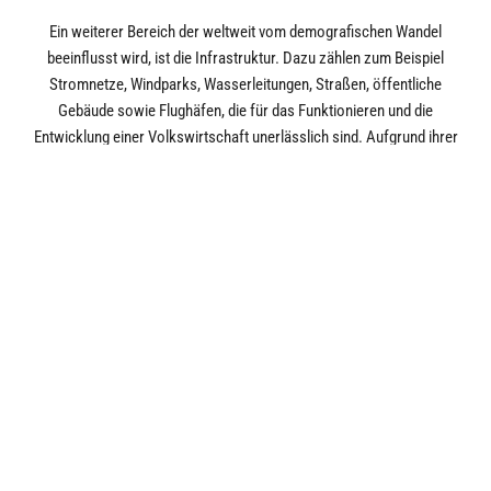
Ein weiterer Bereich der weltweit vom demografischen Wandel
beeinflusst wird, ist die Infrastruktur. Dazu zählen zum Beispiel
Stromnetze, Windparks, Wasserleitungen, Straßen, öffentliche
Gebäude sowie Flughäfen, die für das Funktionieren und die
Entwicklung einer Volkswirtschaft unerlässlich sind. Aufgrund ihrer
herausragenden Bedeutung erfreuen sich
Infrastruktureinrichtungen oft einer monopolistischen
Marktsituation und hoher Eintrittsbarrieren. Dies bietet Investoren
Sicherheit und die Aussicht auf eine stabile Rendite.
Wie hoch der Stellenwert einer funktionierenden und sich
weiterentwickelnden Infrastruktur auch in den Industrienationen ist,
lässt sich gut an den Milliardenprogrammen erkennen, die von
Regierungen auf den Weg gebracht wurden. Allein die US-Regierung
hat bis 2026 1,2 Billionen Dollar an staatlichen Fördermitteln zur
Verfügung gestellt, um die dortige Infrastruktur zu modernisieren.
Diesen Januar hat die EU (unter anderem) mit einem 252 Millionen €
„Programm zur Stärkung der Digitalen Infrastruktur“ nachgezogen.