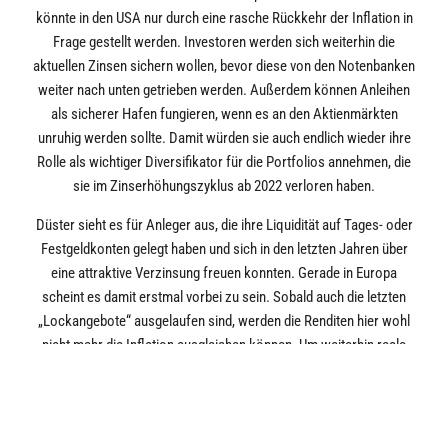
könnte in den USA nur durch eine rasche Rückkehr der Inflation in
Frage gestellt werden. Investoren werden sich weiterhin die
aktuellen Zinsen sichern wollen, bevor diese von den Notenbanken
weiter nach unten getrieben werden. Außerdem können Anleihen
als sicherer Hafen fungieren, wenn es an den Aktienmärkten
unruhig werden sollte. Damit würden sie auch endlich wieder ihre
Rolle als wichtiger Diversifikator für die Portfolios annehmen, die
sie im Zinserhöhungszyklus ab 2022 verloren haben.
Düster sieht es für Anleger aus, die ihre Liquidität auf Tages- oder
Festgeldkonten gelegt haben und sich in den letzten Jahren über
eine attraktive Verzinsung freuen konnten. Gerade in Europa
scheint es damit erstmal vorbei zu sein. Sobald auch die letzten
„Lockangebote“ ausgelaufen sind, werden die Renditen hier wohl
nicht mehr die Inflation ausgleichen können. Um weiterhin reale
Renditen – also unter Abzug der Geldentwertung – zu erzielen,
führt an Anleihen oder Aktien kaum ein Weg vorbei.
Fazit: Der Ausblick auf das Jahr 2025 zeigt ein wirtschaftlich